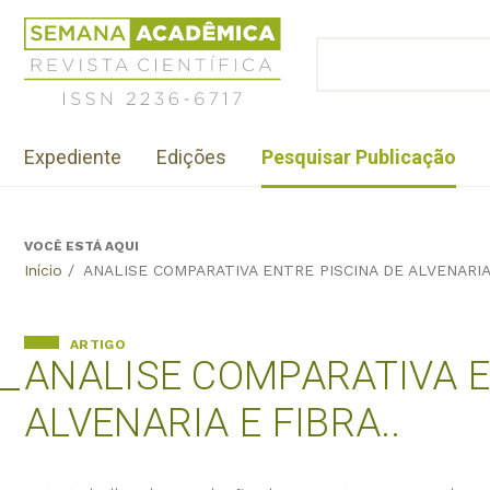
Jump
Revista
to
Científica
BUSCAR
navigation
Formulário
Semana
de
Acadêmica
busca
ISSN
Menu
2236-
Expediente
Edições
Pesquisar Publicação
institutional
6717
VOCÊ ESTÁ AQUI
Back
Início
/
ANALISE COMPARATIVA ENTRE PISCINA DE ALVENARIA 
to
top
ARTIGO
ANALISE COMPARATIVA E
ALVENARIA E FIBRA..