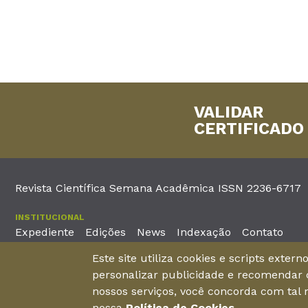
VALIDAR
CERTIFICADO
Revista Científica Semana Acadêmica ISSN 2236-6717
INSTITUCIONAL
Expediente
Edições
News
Indexação
Contato
Este site utiliza cookies e scripts exter
EDITORA
personalizar publicidade e recomendar c
Unieducar Inteligência Educacional Ltda
Av. Desembargador Mo
nossos serviços, você concorda com tal
CNPJ: 05.569.970/0001-26
Fortaleza – Ceará -
nossa
Política de Cookies
.