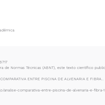
cadêmica
6717
 de Normas Técnicas (ABNT), este texto científico publi
E COMPARATIVA ENTRE PISCINA DE ALVENARIA E FIBRA... Re
go/analise-comparativa-entre-piscina-de-alvenaria-e-fibra-