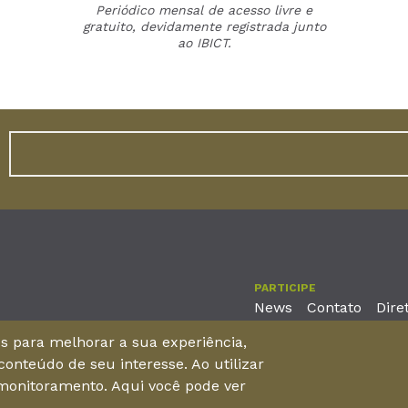
Periódico mensal de acesso livre e
gratuito, devidamente registrada junto
ao IBICT.
PARTICIPE
News
Contato
Dire
nos para melhorar a sua experiência,
onteúdo de seu interesse. Ao utilizar
reira, No. 2001 – 11º andar - Bairro Aldeota
 monitoramento. Aqui você pode ver
 Brasil - CEP 60170-001