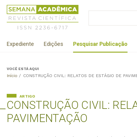
Jump
Revista
to
Científica
BUSCAR
navigation
Formulário
Semana
de
Acadêmica
busca
ISSN
Menu
2236-
Expediente
Edições
Pesquisar Publicação
institutional
6717
VOCÊ ESTÁ AQUI
Back
Início
/
CONSTRUÇÃO CIVIL: RELATOS DE ESTÁGIO DE PAVI
to
top
ARTIGO
CONSTRUÇÃO CIVIL: REL
PAVIMENTAÇÃO