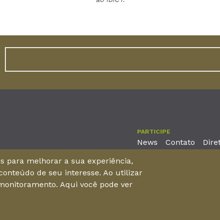
PARTICIPE
News
Contato
Dire
nos para melhorar a sua experiência,
onteúdo de seu interesse. Ao utilizar
reira, No. 2001 – 11º andar - Bairro Aldeota
 monitoramento. Aqui você pode ver
 Brasil - CEP 60170-001