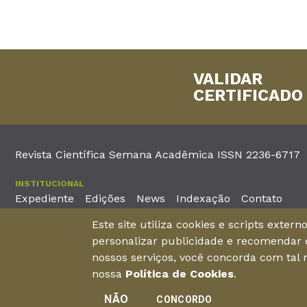
VALIDAR
CERTIFICADO
Revista Científica Semana Acadêmica ISSN 2236-6717
INSTITUCIONAL
Expediente
Edições
News
Indexação
Contato
Este site utiliza cookies e scripts exter
EDITORA
personalizar publicidade e recomendar c
Unieducar Inteligência Educacional Ltda
Av. Desembargador Mo
nossos serviços, você concorda com tal
CNPJ: 05.569.970/0001-26
Fortaleza – Ceará -
nossa
Política de Cookies
.
NÃO
CONCORDO