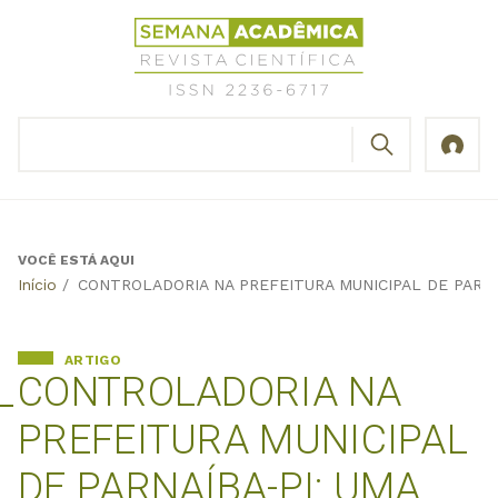
Jump
Revista
to
Científica
navigation
Semana
Acadêmica
BUSCAR
ISSN
Formulário
2236-
de
6717
busca
VOCÊ ESTÁ AQUI
Back
Início
/
CONTROLADORIA NA PREFEITURA MUNICIPAL DE PARNA
to
top
ARTIGO
CONTROLADORIA NA
PREFEITURA MUNICIPAL
DE PARNAÍBA-PI: UMA