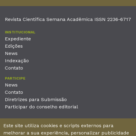
Revista Científica Semana Acadêmica ISSN 2236-6717
INSTITUCIONAL
Expediente
Edições
News
Indexação
Contato
PARTICIPE
News
Contato
Diretrizes para Submissão
Participar do conselho editorial
EDITORA
Este site utiliza cookies e scripts externos para
Unieducar Inteligência Educacional Ltda
melhorar a sua experiência, personalizar publicidade
CNPJ: 05.569.970/0001-26