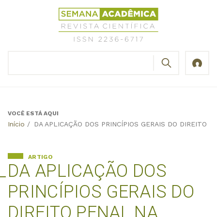
Jump
Revista
to
Científica
navigation
Semana
Acadêmica
BUSCAR
ISSN
Formulário
2236-
de
6717
busca
VOCÊ ESTÁ AQUI
Back
Início
/
DA APLICAÇÃO DOS PRINCÍPIOS GERAIS DO DIREITO 
to
top
ARTIGO
DA APLICAÇÃO DOS
PRINCÍPIOS GERAIS DO
DIREITO PENAL NA