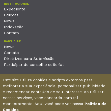
INSTITUCIONAL
Expediente
Edições
News
Indexação
Contato
PARTICIPE
News
Contato
Diretrizes para Submissão
Participar do conselho editorial
EDITORA
Este site utiliza cookies e scripts externos para
Unieducar Inteligência Educacional Ltda
melhorar a sua experiência, personalizar publicidade
CNPJ: 05.569.970/0001-26
e recomendar conteúdo de seu interesse. Ao utilizar
Av. Desembargador Moreira, No. 2001 – 11º andar - Bairro
nossos serviços, você concorda com tal
Aldeota
monitoramento. Aqui você pode ver nossa
Política de
Fortaleza – Ceará - Brasil - CEP 60170-001
Cookies
.