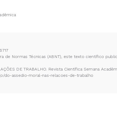
cadêmica
6717
 de Normas Técnicas (ABNT), este texto científico publi
ÕES DE TRABALHO. Revista Científica Semana Acadêmica. 
tigo/do-assedio-moral-nas-relacoes-de-trabalho