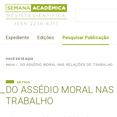
Jump
Revista
to
Científica
BUSCAR
navigation
Formulário
Semana
de
Acadêmica
busca
ISSN
Menu
2236-
Expediente
Edições
Pesquisar Publicação
institutional
6717
VOCÊ ESTÁ AQUI
Back
Início
/
DO ASSÉDIO MORAL NAS RELAÇÕES DE TRABALHO
to
top
ARTIGO
DO ASSÉDIO MORAL NAS
TRABALHO