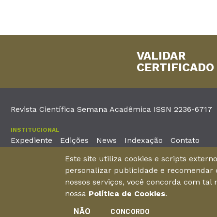
VALIDAR
CERTIFICADO
Revista Científica Semana Acadêmica ISSN 2236-6717
INSTITUCIONAL
Expediente
Edições
News
Indexação
Contato
Este site utiliza cookies e scripts exter
EDITORA
personalizar publicidade e recomendar c
Unieducar Inteligência Educacional Ltda
Av. Desembargador Mo
nossos serviços, você concorda com tal
CNPJ: 05.569.970/0001-26
Fortaleza – Ceará -
nossa
Política de Cookies
.
NÃO
CONCORDO