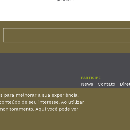
PARTICIPE
News
Contato
Dire
nos para melhorar a sua experiência,
onteúdo de seu interesse. Ao utilizar
reira, No. 2001 – 11º andar - Bairro Aldeota
 monitoramento. Aqui você pode ver
 Brasil - CEP 60170-001