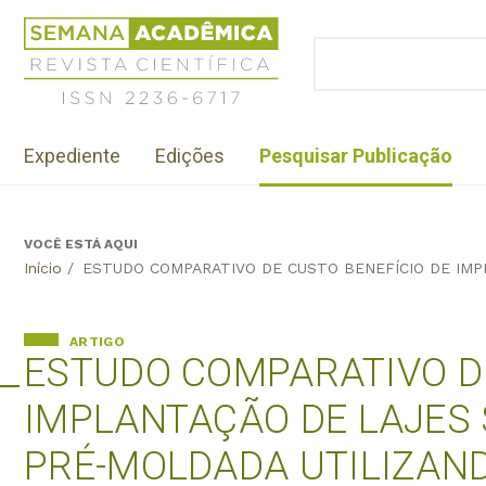
Jump
Revista
to
Científica
BUSCAR
navigation
Formulário
Semana
de
Acadêmica
busca
ISSN
Menu
2236-
Expediente
Edições
Pesquisar Publicação
institutional
6717
VOCÊ ESTÁ AQUI
Back
Início
/
ESTUDO COMPARATIVO DE CUSTO BENEFÍCIO DE IMP
to
top
ARTIGO
ESTUDO COMPARATIVO DE
IMPLANTAÇÃO DE LAJES 
PRÉ-MOLDADA UTILIZAN