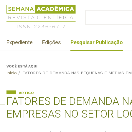
Jump
Revista
to
Científica
BUSCAR
navigation
Formulário
Semana
de
Acadêmica
busca
ISSN
Menu
2236-
Expediente
Edições
Pesquisar Publicação
institutional
6717
VOCÊ ESTÁ AQUI
Back
Início
/
FATORES DE DEMANDA NAS PEQUENAS E MEDIAS EM
to
top
ARTIGO
FATORES DE DEMANDA N
EMPRESAS NO SETOR LO