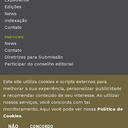
Edições
News
Indexação
Contato
PARTICIPE
News
Contato
Diretrizes para Submissão
Participar do conselho editorial
EDITORA
Este site utiliza cookies e scripts externos para
Unieducar Inteligência Educacional Ltda
melhorar a sua experiência, personalizar publicidade
CNPJ: 05.569.970/0001-26
e recomendar conteúdo de seu interesse. Ao utilizar
Av. Desembargador Moreira, No. 2001 – 11º andar - Bairro
nossos serviços, você concorda com tal
Aldeota
monitoramento. Aqui você pode ver nossa
Política de
Fortaleza – Ceará - Brasil - CEP 60170-001
Cookies
.
NÃO
CONCORDO
Enviar manuscrito