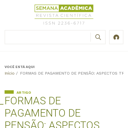
Jump
Revista
to
Científica
navigation
Semana
Acadêmica
BUSCAR
ISSN
Formulário
2236-
de
6717
busca
VOCÊ ESTÁ AQUI
Back
Início
/
FORMAS DE PAGAMENTO DE PENSÃO: ASPECTOS TRAB
to
top
ARTIGO
FORMAS DE
PAGAMENTO DE
PENSÃO: ASPECTOS