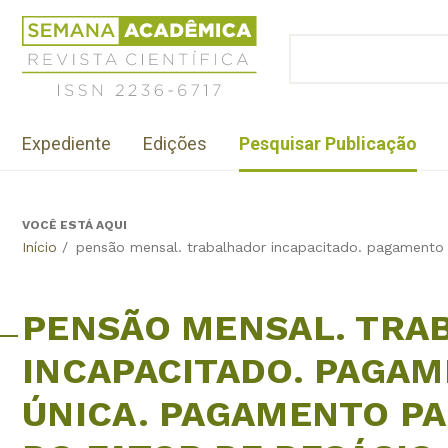
Jump
Revista
to
Científica
BUSCAR
navigation
Formulário
Semana
de
Acadêmica
busca
ISSN
Menu
2236-
Expediente
Edições
Pesquisar Publicação
institutional
6717
VOCÊ ESTÁ AQUI
Back
Início
/
pensão mensal. trabalhador incapacitado. pagamento 
to
top
PENSÃO MENSAL. TRA
INCAPACITADO. PAGA
ÚNICA. PAGAMENTO PA