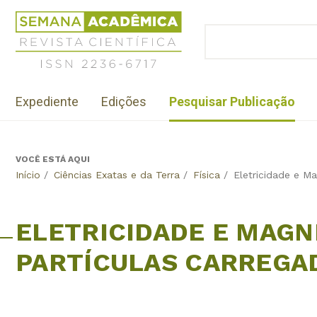
Jump
Revista
to
Científica
BUSCAR
navigation
Formulário
Semana
de
Acadêmica
busca
ISSN
Menu
2236-
Expediente
Edições
Pesquisar Publicação
institutional
6717
VOCÊ ESTÁ AQUI
Back
Início
/
Ciências Exatas e da Terra
/
Física
/
Eletricidade e M
to
top
ELETRICIDADE E MAGN
PARTÍCULAS CARREGA