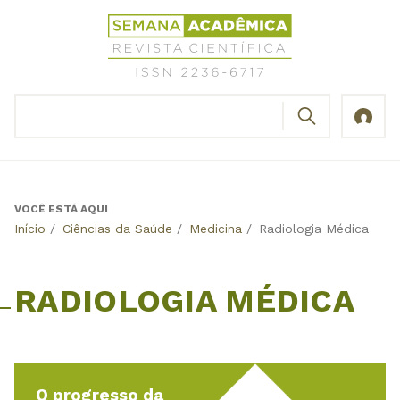
Jump
Revista
to
Científica
navigation
Semana
Acadêmica
BUSCAR
ISSN
Formulário
2236-
de
6717
busca
VOCÊ ESTÁ AQUI
Back
Início
/
Ciências da Saúde
/
Medicina
/
Radiologia Médica
to
top
RADIOLOGIA MÉDICA
O progresso da