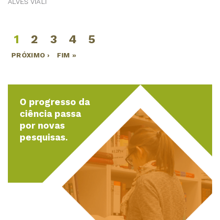
ALVES VIALI
1
2
3
4
5
Páginas
PRÓXIMO ›
FIM »
O progresso da
ciência passa
por novas
pesquisas.