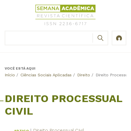
Jump
Revista
to
Científica
navigation
Semana
Acadêmica
BUSCAR
ISSN
Formulário
2236-
de
6717
busca
VOCÊ ESTÁ AQUI
Back
Início
/
Ciências Sociais Aplicadas
/
Direito
/
Direito Processual
to
top
DIREITO PROCESSUAL
CIVIL
Direito Processual Civil