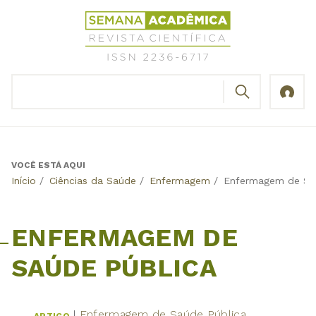
Jump
Revista
to
Científica
navigation
Semana
Acadêmica
BUSCAR
ISSN
Formulário
2236-
de
6717
busca
VOCÊ ESTÁ AQUI
Back
Início
/
Ciências da Saúde
/
Enfermagem
/
Enfermagem de Sa
to
top
ENFERMAGEM DE
SAÚDE PÚBLICA
Enfermagem de Saúde Pública