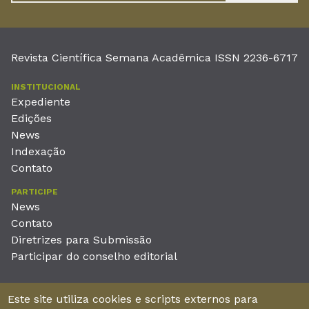
Revista Científica Semana Acadêmica ISSN 2236-6717
INSTITUCIONAL
Expediente
Edições
News
Indexação
Contato
PARTICIPE
News
Contato
Diretrizes para Submissão
Participar do conselho editorial
EDITORA
Este site utiliza cookies e scripts externos para
Unieducar Inteligência Educacional Ltda