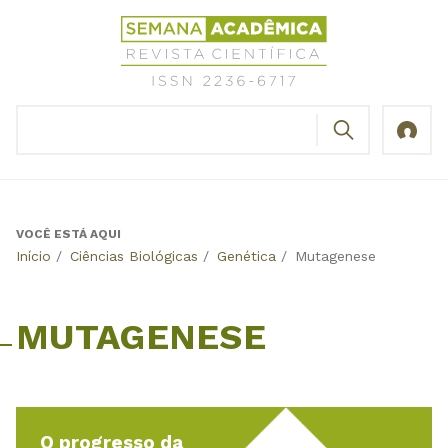
Jump
Revista
to
Científica
navigation
Semana
Acadêmica
BUSCAR
ISSN
Formulário
2236-
de
6717
busca
VOCÊ ESTÁ AQUI
Back
Início
/
Ciências Biológicas
/
Genética
/
Mutagenese
to
top
MUTAGENESE
O progresso da