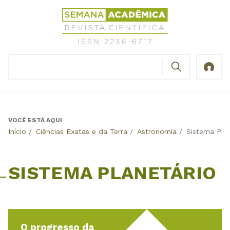
Jump
Revista
to
Científica
navigation
Semana
Acadêmica
BUSCAR
ISSN
Formulário
2236-
de
6717
busca
VOCÊ ESTÁ AQUI
Back
Início
/
Ciências Exatas e da Terra
/
Astronomia
/
Sistema Plan
to
top
SISTEMA PLANETÁRIO
O progresso da