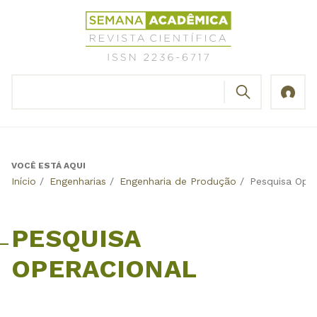
Jump
Revista
to
Científica
navigation
Semana
Acadêmica
BUSCAR
ISSN
Formulário
2236-
de
6717
busca
VOCÊ ESTÁ AQUI
Back
Início
/
Engenharias
/
Engenharia de Produção
/
Pesquisa Oper
to
top
PESQUISA
OPERACIONAL