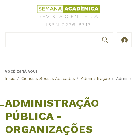
Jump
Revista
to
Científica
navigation
Semana
Acadêmica
BUSCAR
ISSN
Formulário
2236-
de
6717
busca
VOCÊ ESTÁ AQUI
Back
Início
/
Ciências Sociais Aplicadas
/
Administração
/
Administr
to
top
ADMINISTRAÇÃO
PÚBLICA -
ORGANIZAÇÕES