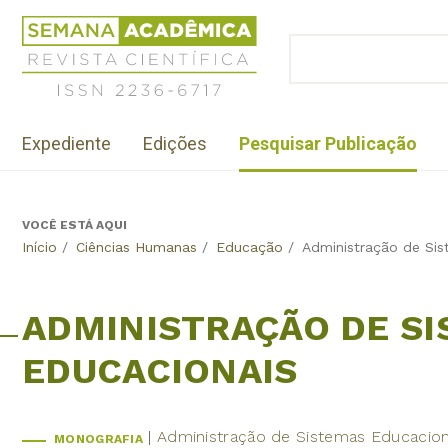
Jump
Revista
to
Científica
BUSCAR
navigation
Formulário
Semana
de
Acadêmica
busca
ISSN
Menu
2236-
Expediente
Edições
Pesquisar Publicação
institutional
6717
VOCÊ ESTÁ AQUI
Back
Início
/
Ciências Humanas
/
Educação
/
Administração de Sis
to
top
ADMINISTRAÇÃO DE S
EDUCACIONAIS
Administração de Sistemas Educacion
MONOGRAFIA