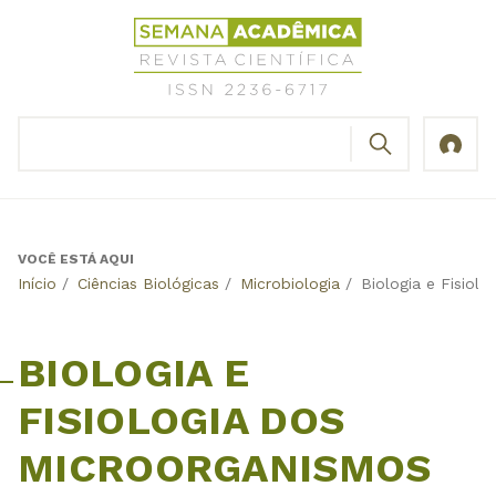
Jump
Revista
to
Científica
navigation
Semana
Acadêmica
BUSCAR
ISSN
Formulário
2236-
de
6717
busca
VOCÊ ESTÁ AQUI
Back
Início
/
Ciências Biológicas
/
Microbiologia
/
Biologia e Fisiol
to
top
BIOLOGIA E
FISIOLOGIA DOS
MICROORGANISMOS