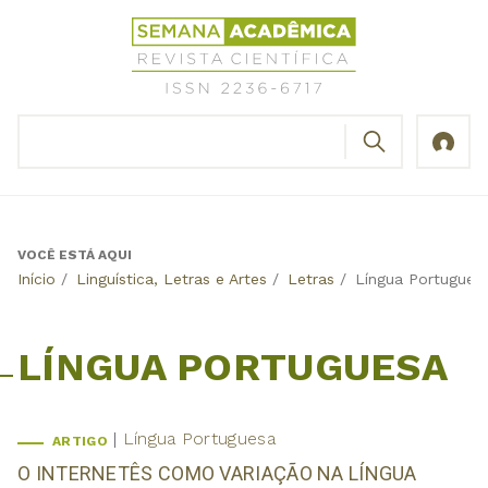
Jump
Revista
to
Científica
navigation
Semana
Acadêmica
BUSCAR
ISSN
Formulário
2236-
de
6717
busca
VOCÊ ESTÁ AQUI
Back
Início
/
Linguística, Letras e Artes
/
Letras
/
Língua Portugues
to
top
LÍNGUA PORTUGUESA
Língua Portuguesa
ARTIGO
O INTERNETÊS COMO VARIAÇÃO NA LÍNGUA