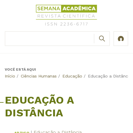
Jump
Revista
to
Científica
navigation
Semana
Acadêmica
BUSCAR
ISSN
Formulário
2236-
de
6717
busca
VOCÊ ESTÁ AQUI
Back
Início
/
Ciências Humanas
/
Educação
/
Educação a Distância
to
top
EDUCAÇÃO A
DISTÂNCIA
Educação a Distância