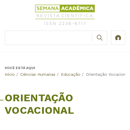
Jump
Revista
to
Científica
navigation
Semana
Acadêmica
BUSCAR
ISSN
Formulário
2236-
de
6717
busca
VOCÊ ESTÁ AQUI
Back
Início
/
Ciências Humanas
/
Educação
/
Orientação Vocacional
to
top
ORIENTAÇÃO
VOCACIONAL