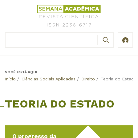
Jump
Revista
to
Científica
navigation
Semana
Acadêmica
BUSCAR
ISSN
Formulário
2236-
de
6717
busca
VOCÊ ESTÁ AQUI
Back
Início
/
Ciências Sociais Aplicadas
/
Direito
/
Teoria do Estado
to
top
TEORIA DO ESTADO
O progresso da