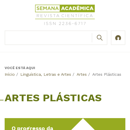
Jump
Revista
to
Científica
navigation
Semana
Acadêmica
BUSCAR
ISSN
Formulário
2236-
de
6717
busca
VOCÊ ESTÁ AQUI
Back
Início
/
Linguística, Letras e Artes
/
Artes
/
Artes Plásticas
to
top
ARTES PLÁSTICAS
O progresso da