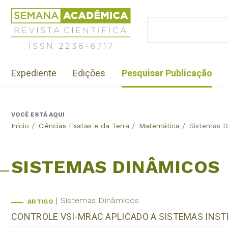
Jump
Revista
to
Científica
BUSCAR
navigation
Formulário
Semana
de
Acadêmica
busca
ISSN
Menu
2236-
Expediente
Edições
Pesquisar Publicação
institutional
6717
VOCÊ ESTÁ AQUI
Back
Início
/
Ciências Exatas e da Terra
/
Matemática
/
Sistemas D
to
top
SISTEMAS DINÂMICOS
Sistemas Dinâmicos
ARTIGO
CONTROLE VSI-MRAC APLICADO A SISTEMAS INST