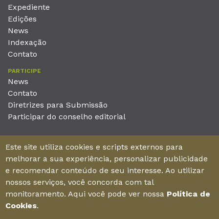
Expediente
Edições
News
Indexação
Contato
PARTICIPE
News
Contato
Diretrizes para Submissão
Participar do conselho editorial
EDITORA
Este site utiliza cookies e scripts externos para
Unieducar Inteligência Educacional Ltda
melhorar a sua experiência, personalizar publicidade
CNPJ: 05.569.970/0001-26
e recomendar conteúdo de seu interesse. Ao utilizar
Av. Desembargador Moreira, No. 2001 – 11º andar - Bairro
nossos serviços, você concorda com tal
Aldeota
monitoramento. Aqui você pode ver nossa
Política de
Fortaleza – Ceará - Brasil - CEP 60170-001
Cookies
.