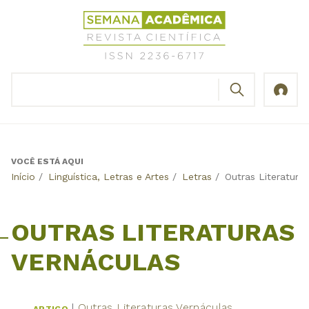
Jump
Revista
to
Científica
navigation
Semana
Acadêmica
BUSCAR
ISSN
Formulário
2236-
de
6717
busca
VOCÊ ESTÁ AQUI
Back
Início
/
Linguística, Letras e Artes
/
Letras
/
Outras Literatura
to
top
OUTRAS LITERATURAS
VERNÁCULAS
Outras Literaturas Vernáculas