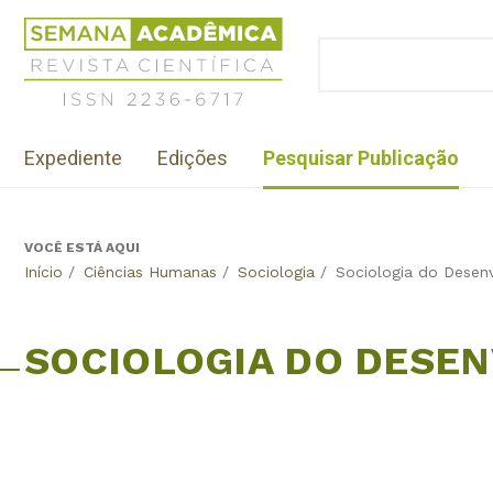
Jump
Revista
to
Científica
BUSCAR
navigation
Formulário
Semana
de
Acadêmica
busca
ISSN
Menu
2236-
Expediente
Edições
Pesquisar Publicação
institutional
6717
VOCÊ ESTÁ AQUI
Back
Início
/
Ciências Humanas
/
Sociologia
/
Sociologia do Desen
to
top
SOCIOLOGIA DO DESE