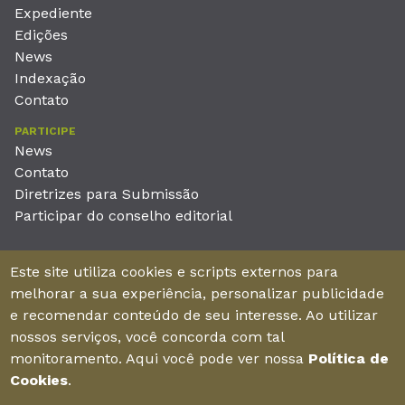
Expediente
Edições
News
Indexação
Contato
PARTICIPE
News
Contato
Diretrizes para Submissão
Participar do conselho editorial
EDITORA
Este site utiliza cookies e scripts externos para
Unieducar Inteligência Educacional Ltda
melhorar a sua experiência, personalizar publicidade
CNPJ: 05.569.970/0001-26
e recomendar conteúdo de seu interesse. Ao utilizar
Av. Desembargador Moreira, No. 2001 – 11º andar - Bairro
nossos serviços, você concorda com tal
Aldeota
monitoramento. Aqui você pode ver nossa
Política de
Fortaleza – Ceará - Brasil - CEP 60170-001
Cookies
.