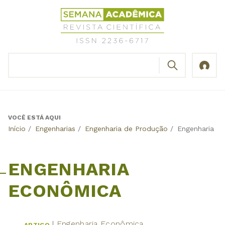
Jump
Revista
to
Científica
navigation
Semana
Acadêmica
BUSCAR
ISSN
Formulário
2236-
de
6717
busca
VOCÊ ESTÁ AQUI
Back
Início
/
Engenharias
/
Engenharia de Produção
/
Engenharia E
to
top
ENGENHARIA
ECONÔMICA
Engenharia Econômica