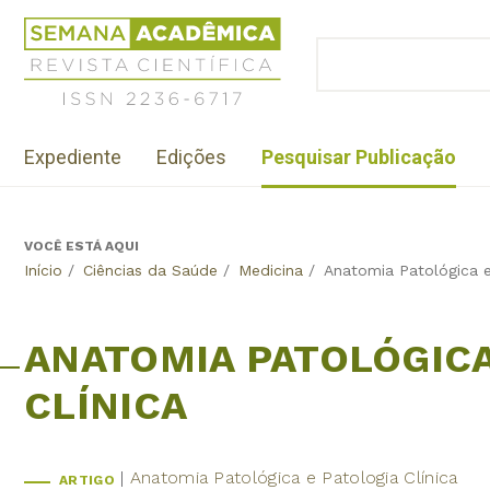
Jump
Revista
to
Científica
BUSCAR
navigation
Formulário
Semana
de
Acadêmica
busca
ISSN
Menu
2236-
Expediente
Edições
Pesquisar Publicação
institutional
6717
VOCÊ ESTÁ AQUI
Back
Início
/
Ciências da Saúde
/
Medicina
/
Anatomia Patológica e
to
top
ANATOMIA PATOLÓGICA
CLÍNICA
Anatomia Patológica e Patologia Clínica
ARTIGO