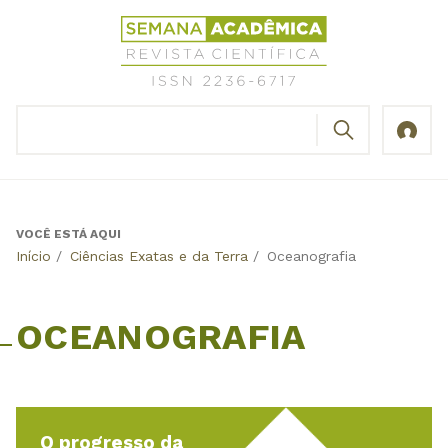
Jump
Revista
to
Científica
navigation
Semana
Acadêmica
BUSCAR
ISSN
Formulário
2236-
de
6717
busca
VOCÊ ESTÁ AQUI
Back
Início
/
Ciências Exatas e da Terra
/
Oceanografia
to
top
OCEANOGRAFIA
O progresso da