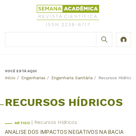
Jump
Revista
to
Científica
navigation
Semana
Acadêmica
BUSCAR
ISSN
Formulário
2236-
de
6717
busca
VOCÊ ESTÁ AQUI
Back
Início
/
Engenharias
/
Engenharia Sanitária
/
Recursos Hídricos
to
top
RECURSOS HÍDRICOS
Recursos Hídricos
ARTIGO
ANALISE DOS IMPACTOS NEGATIVOS NA BACIA