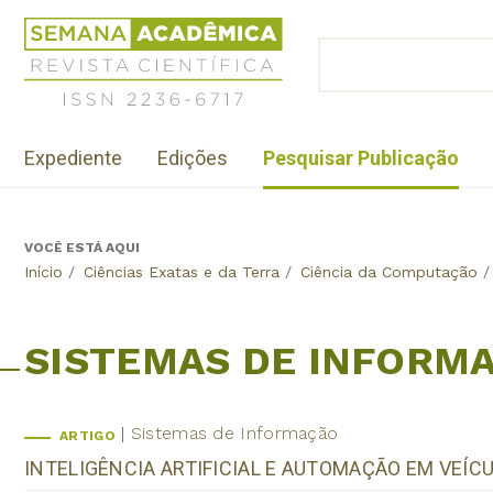
Jump
Revista
to
Científica
BUSCAR
navigation
Formulário
Semana
de
Acadêmica
busca
ISSN
Menu
2236-
Expediente
Edições
Pesquisar Publicação
institutional
6717
VOCÊ ESTÁ AQUI
Back
Início
/
Ciências Exatas e da Terra
/
Ciência da Computação
/
to
top
SISTEMAS DE INFORM
Sistemas de Informação
ARTIGO
INTELIGÊNCIA ARTIFICIAL E AUTOMAÇÃO EM VEÍC