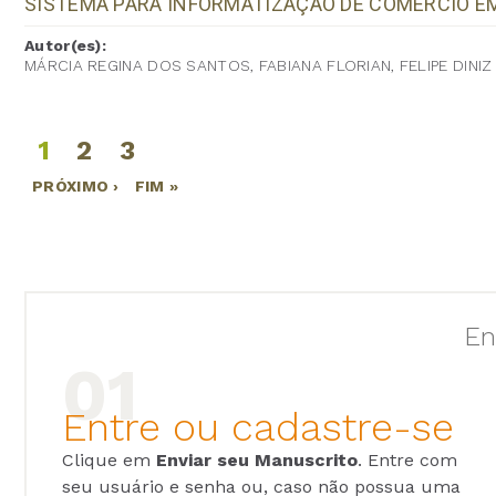
SISTEMA PARA INFORMATIZAÇÃO DE COMÉRCIO E
Autor(es):
MÁRCIA REGINA DOS SANTOS, FABIANA FLORIAN, FELIPE DINIZ
1
2
3
Páginas
PRÓXIMO ›
FIM »
En
Entre ou cadastre-se
Clique em
Enviar seu Manuscrito
. Entre com
seu usuário e senha ou, caso não possua uma