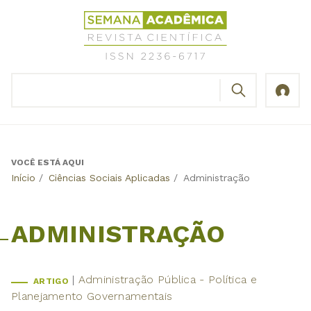
Jump
Revista
to
Científica
navigation
Semana
Acadêmica
BUSCAR
ISSN
Formulário
2236-
de
6717
busca
VOCÊ ESTÁ AQUI
Back
Início
/
Ciências Sociais Aplicadas
/
Administração
to
top
ADMINISTRAÇÃO
Administração Pública - Política e
ARTIGO
Planejamento Governamentais