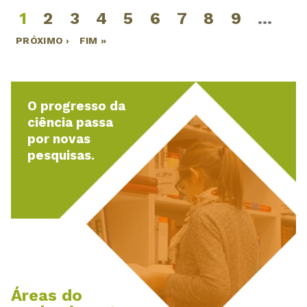
1
2
3
4
5
6
7
8
9
…
Páginas
PRÓXIMO ›
FIM »
O progresso da
ciência passa
por novas
pesquisas.
Áreas do