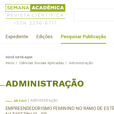
Jump
Revista
to
Científica
BUSCAR
navigation
Formulário
Semana
de
Acadêmica
busca
ISSN
Menu
2236-
Expediente
Edições
Pesquisar Publicação
institutional
6717
VOCÊ ESTÁ AQUI
Back
Início
/
Ciências Sociais Aplicadas
/
Administração
to
top
ADMINISTRAÇÃO
Administração
ARTIGO
EMPREENDEDORISMO FEMININO NO RAMO DE ESTÉT