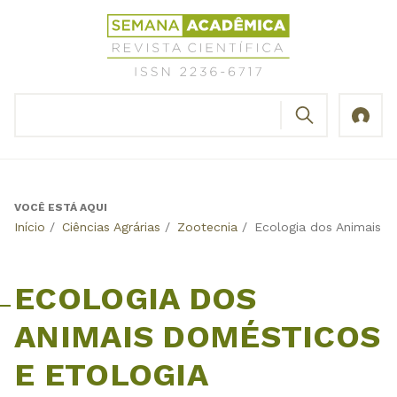
Jump
Revista
to
Científica
navigation
Semana
Acadêmica
BUSCAR
ISSN
Formulário
2236-
de
6717
busca
VOCÊ ESTÁ AQUI
Back
Início
/
Ciências Agrárias
/
Zootecnia
/
Ecologia dos Animais D
to
top
ECOLOGIA DOS
ANIMAIS DOMÉSTICOS
E ETOLOGIA