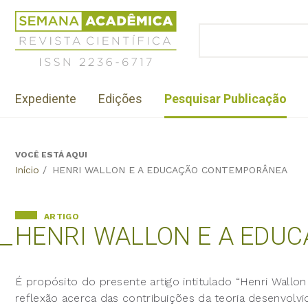
Jump
Revista
to
Científica
BUSCAR
navigation
Formulário
Semana
de
Acadêmica
busca
ISSN
Menu
2236-
Expediente
Edições
Pesquisar Publicação
institutional
6717
VOCÊ ESTÁ AQUI
Back
Início
/
HENRI WALLON E A EDUCAÇÃO CONTEMPORÂNEA
to
top
ARTIGO
HENRI WALLON E A EDUC
É propósito do presente artigo intitulado “Henri Wall
reflexão acerca das contribuições da teoria desenvolvi