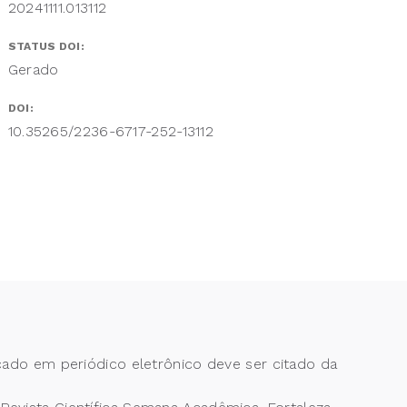
20241111.013112
STATUS DOI:
Gerado
DOI:
10.35265/2236-6717-252-13112
cado em periódico eletrônico deve ser citado da