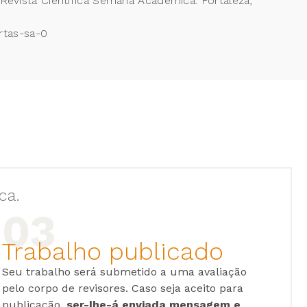
sta Científica Semana Acadêmica. Fortaleza,
ertas-sa-0
ca.
Trabalho publicado
Seu trabalho será submetido a uma avaliação
pelo corpo de revisores. Caso seja aceito para
publicação,
ser-lhe-á enviada mensagem e