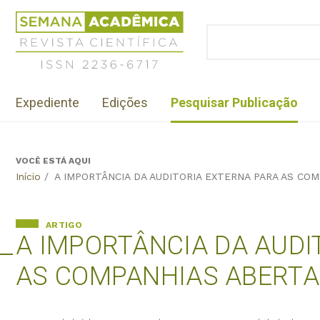
Jump
Revista
to
Científica
BUSCAR
navigation
Formulário
Semana
de
Acadêmica
busca
ISSN
Menu
2236-
Expediente
Edições
Pesquisar Publicação
institutional
6717
VOCÊ ESTÁ AQUI
Back
Início
/
A IMPORTÂNCIA DA AUDITORIA EXTERNA PARA AS CO
to
top
ARTIGO
A IMPORTÂNCIA DA AUDI
AS COMPANHIAS ABERTA