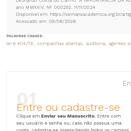
Leonardo Costa do Carmo A IMPORTÂNCIA DA AUD
ano MMXXIV, Nº. 000252, 11/11/2024.
Disponível em: https://semanaacademica.org.br/art
Acessado em: 09/08/2026.
PALAVRAS CHAVES:
lei 6.404/76
companhias abertas
auditoria
agentes e
En
Entre ou cadastre-se
Clique em
Enviar seu Manuscrito
. Entre com
seu usuário e senha ou, caso não possua uma
conta, cadastre-se preenchendo todos os campos