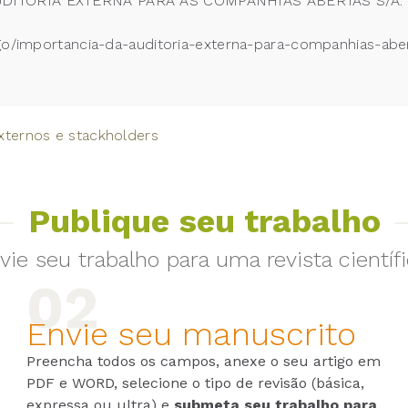
ITORIA EXTERNA PARA AS COMPANHIAS ABERTAS S/A. Revi
igo/importancia-da-auditoria-externa-para-companhias-ab
xternos e stackholders
Publique seu trabalho
vie seu trabalho para uma revista científi
Envie seu manuscrito
Preencha todos os campos, anexe o seu artigo em
PDF e WORD, selecione o tipo de revisão (básica,
expressa ou ultra) e
submeta seu trabalho para