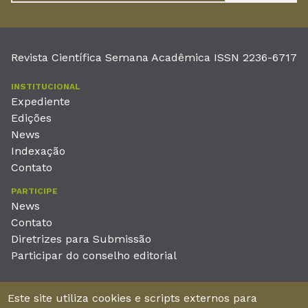
Revista Científica Semana Acadêmica ISSN 2236-6717
INSTITUCIONAL
Expediente
Edições
News
Indexação
Contato
PARTICIPE
News
Contato
Diretrizes para Submissão
Participar do conselho editorial
EDITORA
Este site utiliza cookies e scripts externos para
Unieducar Inteligência Educacional Ltda