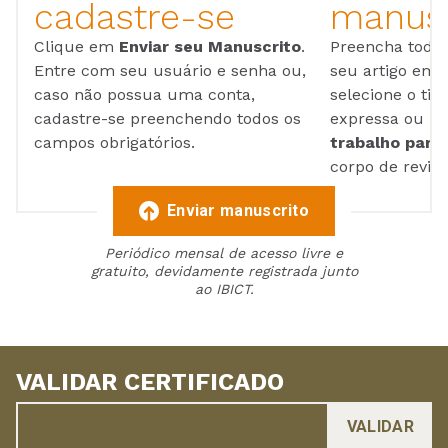
cadastre-se
manusc
Clique em
Enviar seu Manuscrito
.
Preencha todos
Entre com seu usuário e senha ou,
seu artigo em
caso não possua uma conta,
selecione o tip
cadastre-se preenchendo todos os
expressa ou ul
campos obrigatórios.
trabalho para 
corpo de reviso
Enviar manuscrito
Periódico mensal de acesso livre e
gratuito, devidamente registrada junto
ao IBICT.
VALIDAR CERTIFICADO