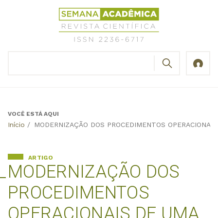
Jump
Revista
to
Científica
navigation
Semana
Acadêmica
BUSCAR
ISSN
Formulário
2236-
de
6717
busca
VOCÊ ESTÁ AQUI
Back
Início
/
MODERNIZAÇÃO DOS PROCEDIMENTOS OPERACIONAIS
to
top
ARTIGO
MODERNIZAÇÃO DOS
PROCEDIMENTOS
OPERACIONAIS DE UMA