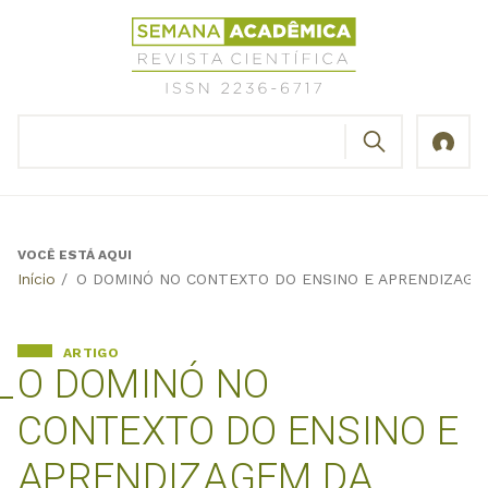
Jump
Revista
to
Científica
navigation
Semana
Acadêmica
BUSCAR
ISSN
Formulário
2236-
de
6717
busca
VOCÊ ESTÁ AQUI
Back
Início
/
O DOMINÓ NO CONTEXTO DO ENSINO E APRENDIZAGE
to
top
ARTIGO
O DOMINÓ NO
CONTEXTO DO ENSINO E
APRENDIZAGEM DA