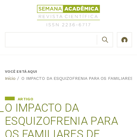
Jump
Revista
to
Científica
navigation
Semana
Acadêmica
BUSCAR
ISSN
Formulário
2236-
de
6717
busca
VOCÊ ESTÁ AQUI
Back
Início
/
O IMPACTO DA ESQUIZOFRENIA PARA OS FAMILIARE
to
top
ARTIGO
O IMPACTO DA
ESQUIZOFRENIA PARA
OS FAMILIARES DE