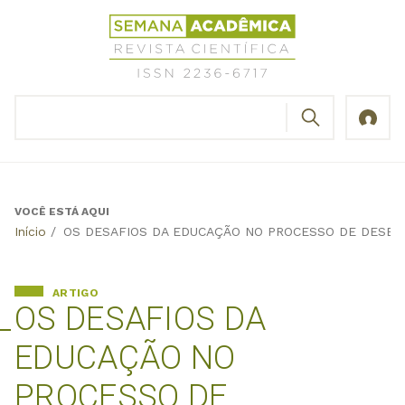
Jump
Revista
to
Científica
navigation
Semana
Acadêmica
BUSCAR
ISSN
Formulário
2236-
de
6717
busca
VOCÊ ESTÁ AQUI
Back
Início
/
OS DESAFIOS DA EDUCAÇÃO NO PROCESSO DE DESEN
to
top
ARTIGO
OS DESAFIOS DA
EDUCAÇÃO NO
PROCESSO DE