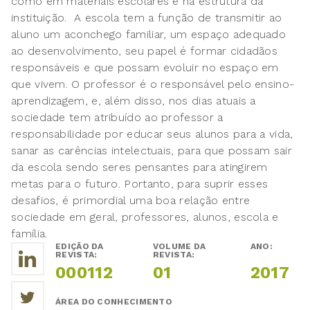
como em materiais escolares e na estrutura da
instituição. A escola tem a função de transmitir ao
aluno um aconchego familiar, um espaço adequado
ao desenvolvimento, seu papel é formar cidadãos
responsáveis e que possam evoluir no espaço em
que vivem. O professor é o responsável pelo ensino-
aprendizagem, e, além disso, nos dias atuais a
sociedade tem atribuído ao professor a
responsabilidade por educar seus alunos para a vida,
sanar as carências intelectuais, para que possam sair
da escola sendo seres pensantes para atingirem
metas para o futuro. Portanto, para suprir esses
desafios, é primordial uma boa relação entre
sociedade em geral, professores, alunos, escola e
família.
EDIÇÃO DA
VOLUME DA
ANO:
REVISTA:
REVISTA:
000112
01
2017
ÁREA DO CONHECIMENTO