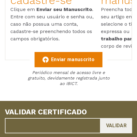
cadastre-se
manusc
Clique em
Enviar seu Manuscrito
.
Preencha todos
Entre com seu usuário e senha ou,
seu artigo em
caso não possua uma conta,
selecione o tip
cadastre-se preenchendo todos os
expressa ou ul
campos obrigatórios.
trabalho para 
corpo de reviso
Enviar manuscrito
Periódico mensal de acesso livre e
gratuito, devidamente registrada junto
ao IBICT.
VALIDAR CERTIFICADO