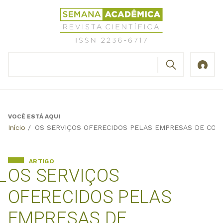
Jump
Revista
to
Científica
navigation
Semana
Acadêmica
BUSCAR
ISSN
Formulário
2236-
de
6717
busca
VOCÊ ESTÁ AQUI
Back
Início
/
OS SERVIÇOS OFERECIDOS PELAS EMPRESAS DE CONT
to
top
ARTIGO
OS SERVIÇOS
OFERECIDOS PELAS
EMPRESAS DE