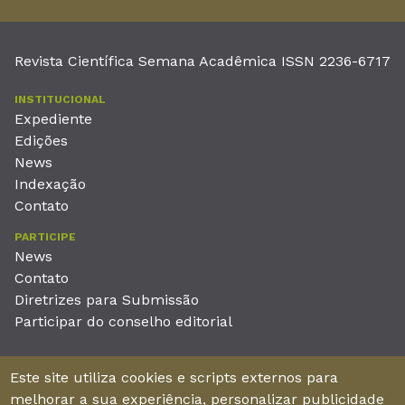
Revista Científica Semana Acadêmica ISSN 2236-6717
INSTITUCIONAL
Expediente
Edições
News
Indexação
Contato
PARTICIPE
News
Contato
Diretrizes para Submissão
Participar do conselho editorial
EDITORA
Este site utiliza cookies e scripts externos para
Unieducar Inteligência Educacional Ltda
melhorar a sua experiência, personalizar publicidade