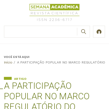
Jump
Revista
to
Científica
navigation
Semana
Acadêmica
BUSCAR
ISSN
Formulário
2236-
de
6717
busca
VOCÊ ESTÁ AQUI
Back
Início
/
A PARTICIPAÇÃO POPULAR NO MARCO REGULATÓRIO 
to
top
ARTIGO
A PARTICIPAÇÃO
POPULAR NO MARCO
REGULATÓRIO DO