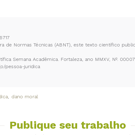
6717
 de Normas Técnicas (ABNT), este texto científico publi
ífica Semana Acadêmica. Fortaleza, ano MMXV, Nº. 000076
go/pessoa-juridica
dica
dano moral
Publique seu trabalho