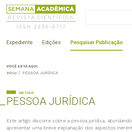
Jump
Revista
to
Científica
BUSCAR
navigation
Formulário
Semana
de
Acadêmica
busca
ISSN
Menu
2236-
Expediente
Edições
Pesquisar Publicação
institutional
6717
VOCÊ ESTÁ AQUI
Back
Início
/
PESSOA JURÍDICA
to
top
ARTIGO
PESSOA JURÍDICA
Este artigo discorre sobre a pessoa jurídica, abordand
apresentar uma breve explanação dos aspectos inerent