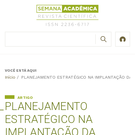
Jump
Revista
to
Científica
navigation
Semana
Acadêmica
BUSCAR
ISSN
Formulário
2236-
de
6717
busca
VOCÊ ESTÁ AQUI
Back
Início
/
PLANEJAMENTO ESTRATÉGICO NA IMPLANTAÇÃO DA 
to
top
ARTIGO
PLANEJAMENTO
ESTRATÉGICO NA
IMPLANTAÇÃO DA