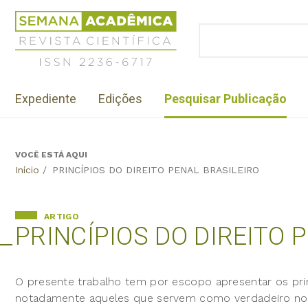
Jump
Revista
to
Científica
BUSCAR
navigation
Formulário
Semana
de
Acadêmica
busca
ISSN
Menu
2236-
Expediente
Edições
Pesquisar Publicação
institutional
6717
VOCÊ ESTÁ AQUI
Back
Início
/
PRINCÍPIOS DO DIREITO PENAL BRASILEIRO
to
top
ARTIGO
PRINCÍPIOS DO DIREITO 
O presente trabalho tem por escopo apresentar os princí
notadamente aqueles que servem como verdadeiro nor