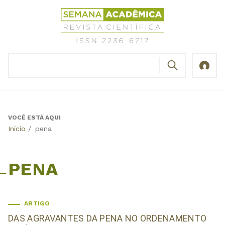
Jump
Revista
to
Científica
navigation
Semana
Acadêmica
BUSCAR
ISSN
Formulário
2236-
de
6717
busca
VOCÊ ESTÁ AQUI
Back
Início
/
pena
to
top
PENA
ARTIGO
DAS AGRAVANTES DA PENA NO ORDENAMENTO