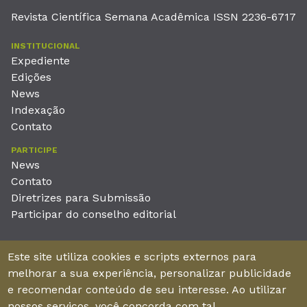
Revista Científica Semana Acadêmica ISSN 2236-6717
INSTITUCIONAL
Expediente
Edições
News
Indexação
Contato
PARTICIPE
News
Contato
Diretrizes para Submissão
Participar do conselho editorial
EDITORA
Este site utiliza cookies e scripts externos para
Unieducar Inteligência Educacional Ltda
melhorar a sua experiência, personalizar publicidade
CNPJ: 05.569.970/0001-26
e recomendar conteúdo de seu interesse. Ao utilizar
Av. Desembargador Moreira, No. 2001 – 11º andar - Bairro
nossos serviços, você concorda com tal