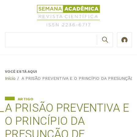
Jump
Revista
to
Científica
navigation
Semana
Acadêmica
BUSCAR
ISSN
Formulário
2236-
de
6717
busca
VOCÊ ESTÁ AQUI
Back
Início
/
A PRISÃO PREVENTIVA E O PRINCÍPIO DA PRESUNÇÃO 
to
top
ARTIGO
A PRISÃO PREVENTIVA E
O PRINCÍPIO DA
PRESUNÇÃO DE