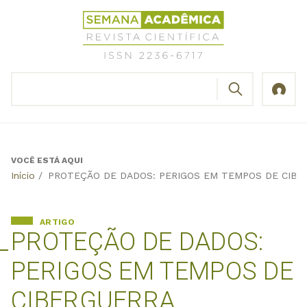
Jump
Revista
to
Científica
navigation
Semana
Acadêmica
BUSCAR
ISSN
Formulário
2236-
de
6717
busca
VOCÊ ESTÁ AQUI
Back
Início
/
PROTEÇÃO DE DADOS: PERIGOS EM TEMPOS DE CIBE
to
top
ARTIGO
PROTEÇÃO DE DADOS:
PERIGOS EM TEMPOS DE
CIBERGUERRA