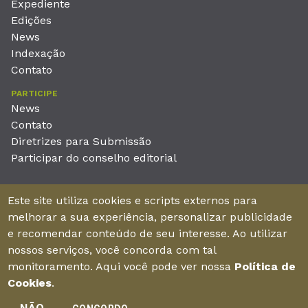
Expediente
Edições
News
Indexação
Contato
PARTICIPE
News
Contato
Diretrizes para Submissão
Participar do conselho editorial
EDITORA
Este site utiliza cookies e scripts externos para
Unieducar Inteligência Educacional Ltda
melhorar a sua experiência, personalizar publicidade
CNPJ: 05.569.970/0001-26
e recomendar conteúdo de seu interesse. Ao utilizar
Av. Desembargador Moreira, No. 2001 – 11º andar - Bairro
nossos serviços, você concorda com tal
Aldeota
monitoramento. Aqui você pode ver nossa
Política de
Fortaleza – Ceará - Brasil - CEP 60170-001
Cookies
.