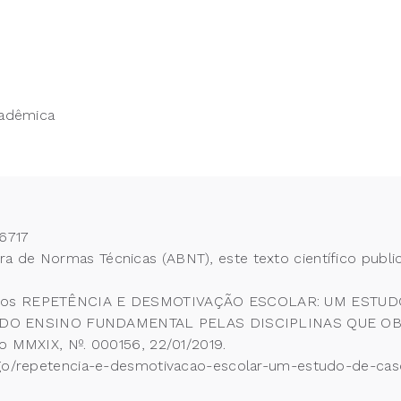
cadêmica
6717
 de Normas Técnicas (ABNT), este texto científico publi
ano dos REPETÊNCIA E DESMOTIVAÇÃO ESCOLAR: UM EST
DO ENSINO FUNDAMENTAL PELAS DISCIPLINAS QUE OB
no MMXIX, Nº. 000156, 22/01/2019.
rtigo/repetencia-e-desmotivacao-escolar-um-estudo-de-ca