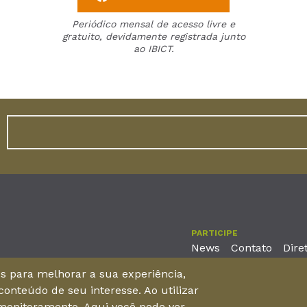
Periódico mensal de acesso livre e
gratuito, devidamente registrada junto
ao IBICT.
PARTICIPE
News
Contato
Dire
nos para melhorar a sua experiência,
onteúdo de seu interesse. Ao utilizar
reira, No. 2001 – 11º andar - Bairro Aldeota
 monitoramento. Aqui você pode ver