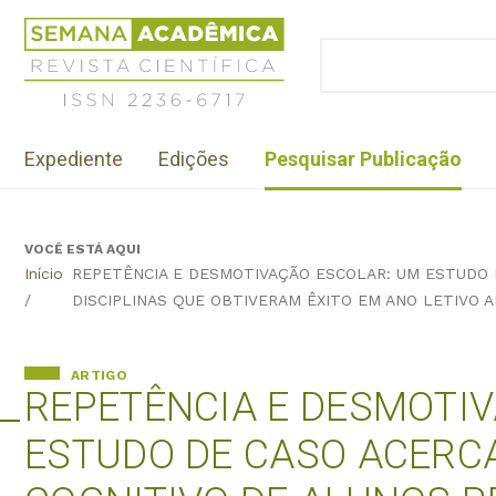
Jump
Revista
to
Científica
BUSCAR
navigation
Formulário
Semana
de
Acadêmica
busca
ISSN
Menu
2236-
Expediente
Edições
Pesquisar Publicação
institutional
6717
VOCÊ ESTÁ AQUI
Back
Início
REPETÊNCIA E DESMOTIVAÇÃO ESCOLAR: UM ESTUDO 
to
/
DISCIPLINAS QUE OBTIVERAM ÊXITO EM ANO LETIVO 
top
ARTIGO
REPETÊNCIA E DESMOTI
ESTUDO DE CASO ACERC