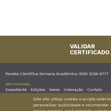
VALIDAR
CERTIFICADO
Revista Científica Semana Acadêmica ISSN 2236-6717
INSTITUCIONAL
Expediente
Edições
News
Indexação
Contato
Este site utiliza cookies e scripts exter
EDITORA
personalizar publicidade e recomendar c
Unieducar Inteligência Educacional Ltda
Av. Desembargador Mo
nossos serviços, você concorda com tal